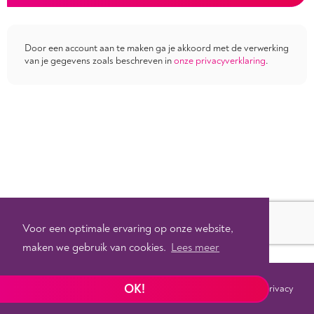
Door een account aan te maken ga je akkoord met de verwerking
van je gegevens zoals beschreven in
onze privacyverklaring
.
Voor een optimale ervaring op onze website,
maken we gebruik van cookies.
Lees meer
OK!
Voorwaarden
Privacy
©
2026 - Powered by
Tixly