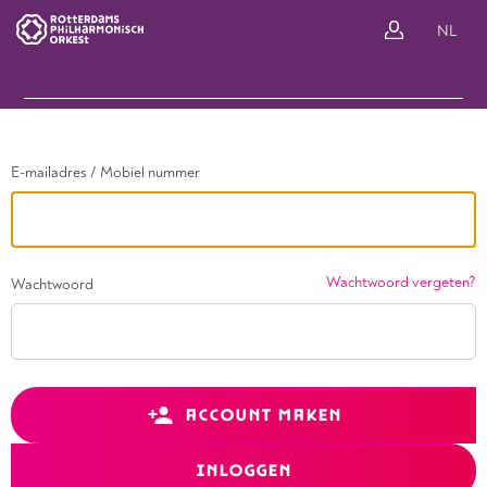
Ga terug
NL
In
E-mailadres / Mobiel nummer
Wachtwoord vergeten?
Wachtwoord
ACCOUNT MAKEN
INLOGGEN