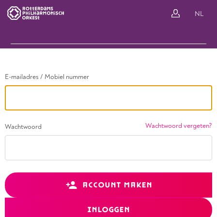
Ga terug
NL
In
E-mailadres / Mobiel nummer
Wachtwoord vergeten?
Wachtwoord
ACCOUNT MAKEN
INLOGGEN