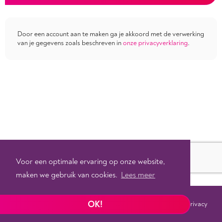
Door een account aan te maken ga je akkoord met de verwerking
van je gegevens zoals beschreven in
onze privacyverklaring
.
Voor een optimale ervaring op onze website,
maken we gebruik van cookies.
Lees meer
OK!
Voorwaarden
Privacy
©
2026 - Powered by
Tixly