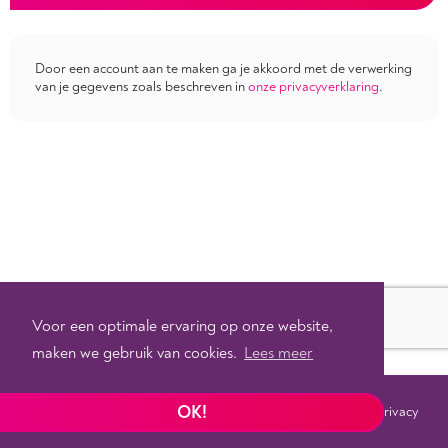
Door een account aan te maken ga je akkoord met de verwerking
van je gegevens zoals beschreven in
onze privacyverklaring
.
Voor een optimale ervaring op onze website,
maken we gebruik van cookies.
Lees meer
OK!
Voorwaarden
Privacy
©
2026 - Powered by
Tixly