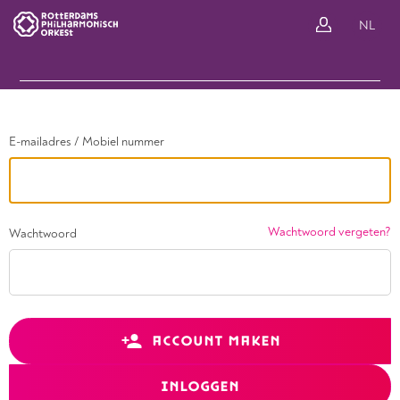
Ga terug
NL
In
E-mailadres / Mobiel nummer
Wachtwoord vergeten?
Wachtwoord
ACCOUNT MAKEN
INLOGGEN