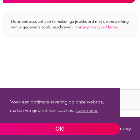
Door een account aan te maken ga je akkoord met de verwerking
van je gegevens zoals beschreven in
onze privacyverklaring
.
Voor een optimale ervaring op onze website,
maken we gebruik van cookies.
Lees meer
OK!
Voorwaarden
Privacy
©
2026 - Powered by
Tixly