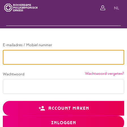
Ga terug
NL
In
E-mailadres / Mobiel nummer
Wachtwoord vergeten?
Wachtwoord
ACCOUNT MAKEN
INLOGGEN