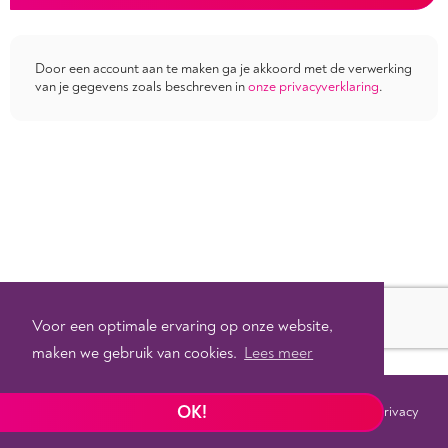
Door een account aan te maken ga je akkoord met de verwerking
van je gegevens zoals beschreven in
onze privacyverklaring
.
Voor een optimale ervaring op onze website,
maken we gebruik van cookies.
Lees meer
OK!
Voorwaarden
Privacy
©
2026 - Powered by
Tixly