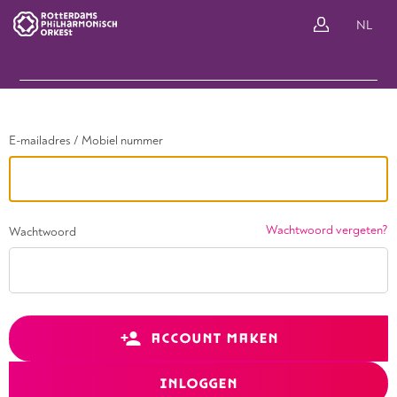
Ga terug
NL
In
E-mailadres / Mobiel nummer
Wachtwoord vergeten?
Wachtwoord
ACCOUNT MAKEN
INLOGGEN