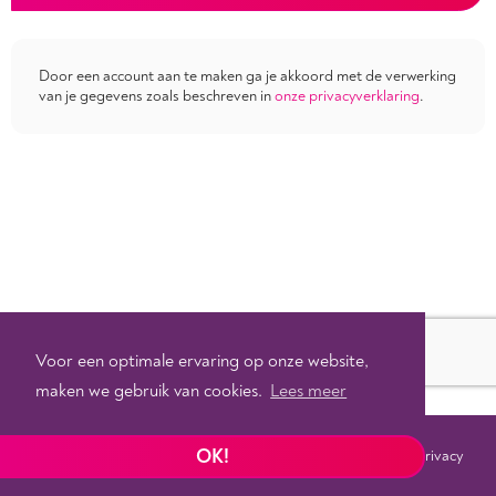
Door een account aan te maken ga je akkoord met de verwerking
van je gegevens zoals beschreven in
onze privacyverklaring
.
Voor een optimale ervaring op onze website,
maken we gebruik van cookies.
Lees meer
OK!
Voorwaarden
Privacy
©
2026 - Powered by
Tixly