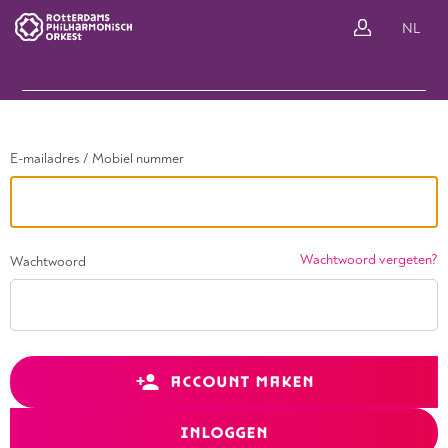
Ga terug
NL
In
E-mailadres / Mobiel nummer
Wachtwoord vergeten?
Wachtwoord
ACCOUNT MAKEN
INLOGGEN