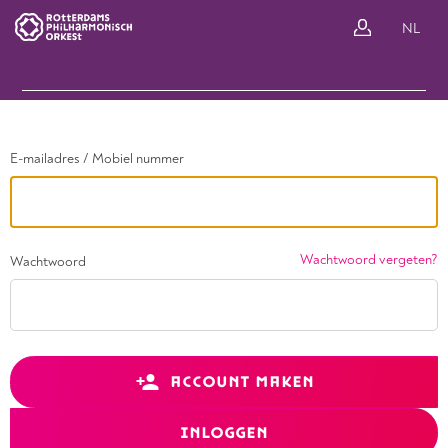
Ga terug
NL
In
E-mailadres / Mobiel nummer
Wachtwoord vergeten?
Wachtwoord
ACCOUNT MAKEN
INLOGGEN