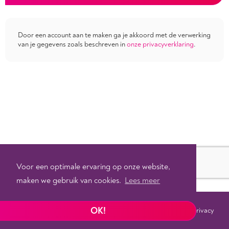
Door een account aan te maken ga je akkoord met de verwerking
van je gegevens zoals beschreven in
onze privacyverklaring
.
Voor een optimale ervaring op onze website,
maken we gebruik van cookies.
Lees meer
OK!
Voorwaarden
Privacy
©
2026 - Powered by
Tixly