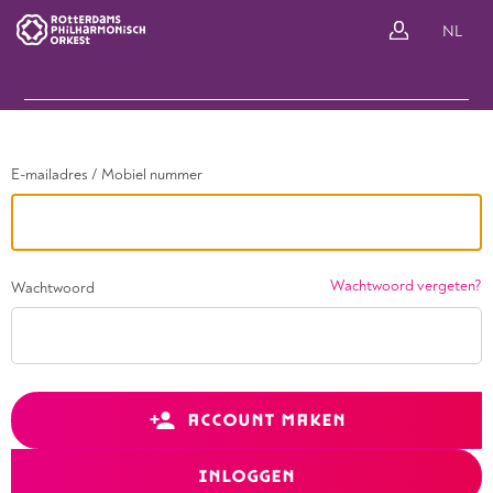
Ga terug
NL
In
E-mailadres / Mobiel nummer
Wachtwoord vergeten?
Wachtwoord
ACCOUNT MAKEN
INLOGGEN