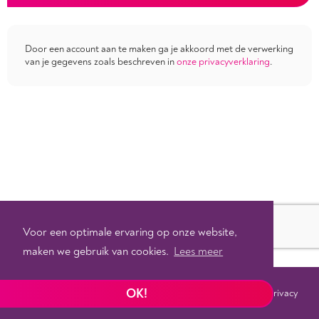
Door een account aan te maken ga je akkoord met de verwerking
van je gegevens zoals beschreven in
onze privacyverklaring
.
Voor een optimale ervaring op onze website,
maken we gebruik van cookies.
Lees meer
OK!
Voorwaarden
Privacy
©
2026 - Powered by
Tixly