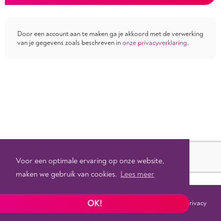
Door een account aan te maken ga je akkoord met de verwerking
van je gegevens zoals beschreven in
onze privacyverklaring
.
Voor een optimale ervaring op onze website,
maken we gebruik van cookies.
Lees meer
OK!
Voorwaarden
Privacy
©
2026 - Powered by
Tixly