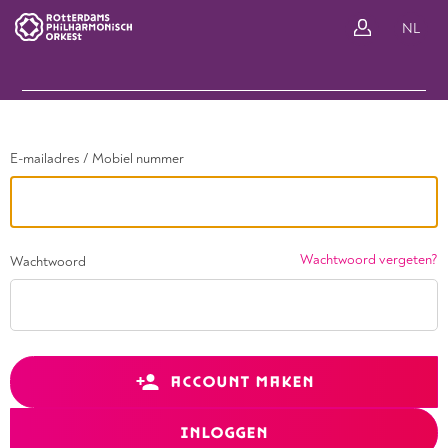
Ga terug
NL
In
E-mailadres / Mobiel nummer
Wachtwoord vergeten?
Wachtwoord
ACCOUNT MAKEN
INLOGGEN