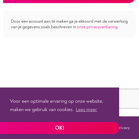
Door een account aan te maken ga je akkoord met de verwerking
van je gegevens zoals beschreven in
onze privacyverklaring
.
Voor een optimale ervaring op onze website,
maken we gebruik van cookies.
Lees meer
OK!
Voorwaarden
Privacy
©
2026 - Powered by
Tixly