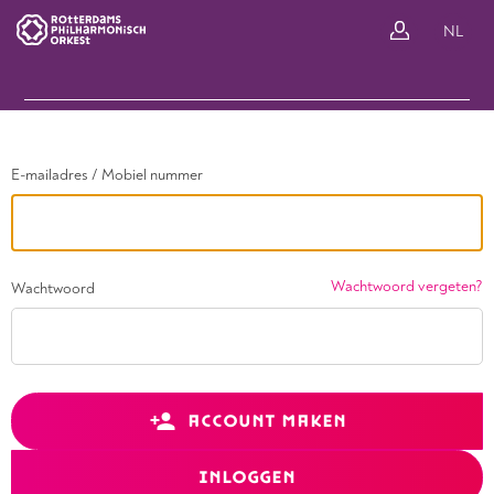
Ga terug
NL
In
E-mailadres / Mobiel nummer
Wachtwoord vergeten?
Wachtwoord
ACCOUNT MAKEN
INLOGGEN