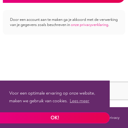
Door een account aan te maken ga je akkoord met de verwerking
van je gegevens zoals beschreven in
onze privacyverklaring
.
Voor een optimale ervaring op onze website,
maken we gebruik van cookies.
Lees meer
OK!
Voorwaarden
Privacy
©
2026 - Powered by
Tixly