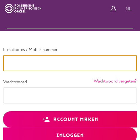
Ga terug
NL
In
E-mailadres / Mobiel nummer
Wachtwoord vergeten?
Wachtwoord
ACCOUNT MAKEN
INLOGGEN