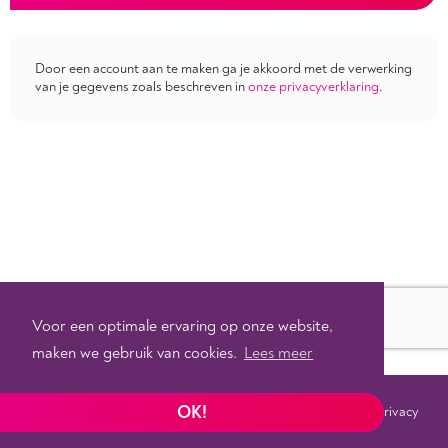
Door een account aan te maken ga je akkoord met de verwerking
van je gegevens zoals beschreven in
onze privacyverklaring
.
Voor een optimale ervaring op onze website,
maken we gebruik van cookies.
Lees meer
OK!
Voorwaarden
Privacy
©
2026 - Powered by
Tixly