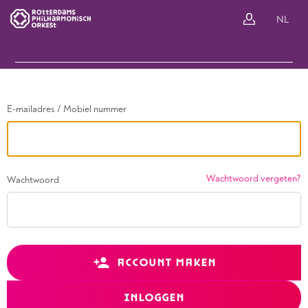
Ga terug
NL
In
E-mailadres / Mobiel nummer
Wachtwoord vergeten?
Wachtwoord
ACCOUNT MAKEN
INLOGGEN