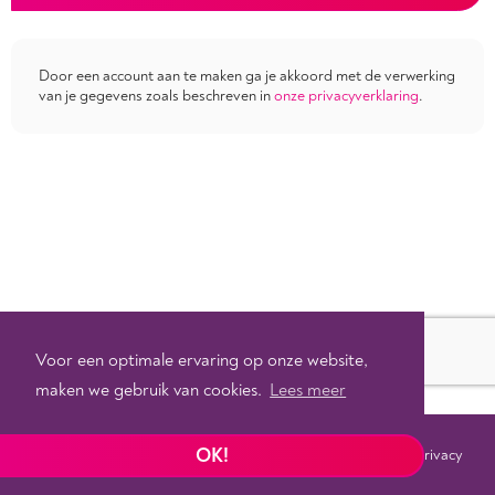
Door een account aan te maken ga je akkoord met de verwerking
van je gegevens zoals beschreven in
onze privacyverklaring
.
Voor een optimale ervaring op onze website,
maken we gebruik van cookies.
Lees meer
OK!
Voorwaarden
Privacy
©
2026 - Powered by
Tixly