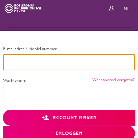
Ga terug
NL
In
E-mailadres / Mobiel nummer
Wachtwoord vergeten?
Wachtwoord
ACCOUNT MAKEN
INLOGGEN